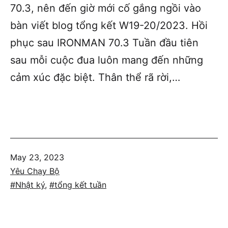
70.3, nên đến giờ mới cố gắng ngồi vào
bàn viết blog tổng kết W19-20/2023. Hồi
phục sau IRONMAN 70.3 Tuần đầu tiên
sau mỗi cuộc đua luôn mang đến những
cảm xúc đặc biệt. Thân thể rã rời,…
Published
May 23, 2023
Categorized
Yêu Chạy Bộ
as
Tagged
Nhật ký
,
tổng kết tuần