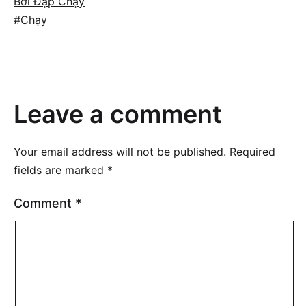
Categorized
Bơi Đạp Chạy
as
Tagged
Chạy
Leave a comment
Your email address will not be published.
Required
fields are marked
*
Comment
*