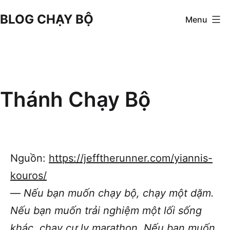
Skip
BLOG CHẠY BỘ
Menu
to
content
Thánh Chạy Bộ
Nguồn:
https://jefftherunner.com/yiannis-
kouros/
—
Nếu bạn muốn chạy bộ, chạy một dặm.
Nếu bạn muốn trải nghiệm một lối sống
khác, chạy cự ly marathon. Nếu bạn muốn