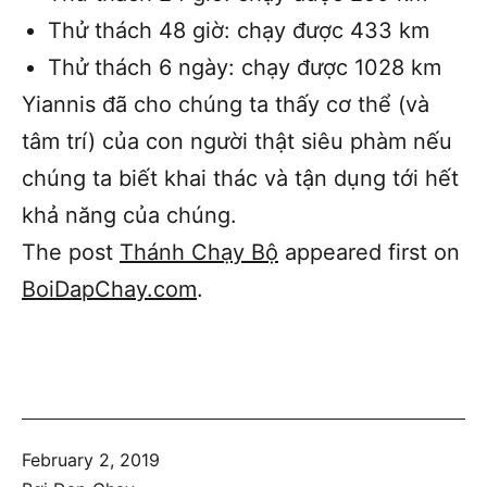
Thử thách 48 giờ: chạy được 433 km
Thử thách 6 ngày: chạy được 1028 km
Yiannis đã cho chúng ta thấy cơ thể (và
tâm trí) của con người thật siêu phàm nếu
chúng ta biết khai thác và tận dụng tới hết
khả năng của chúng.
The post
Thánh Chạy Bộ
appeared first on
BoiDapChay.com
.
Published
February 2, 2019