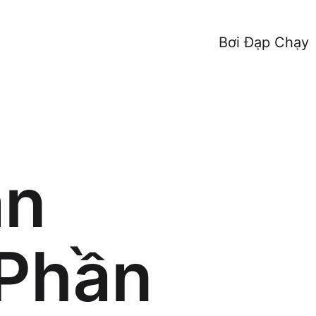
Bơi Đạp Chạy
ẫn
[Phần