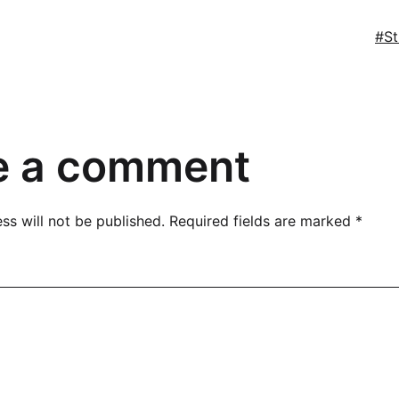
Ta
St
e a comment
ss will not be published.
Required fields are marked
*