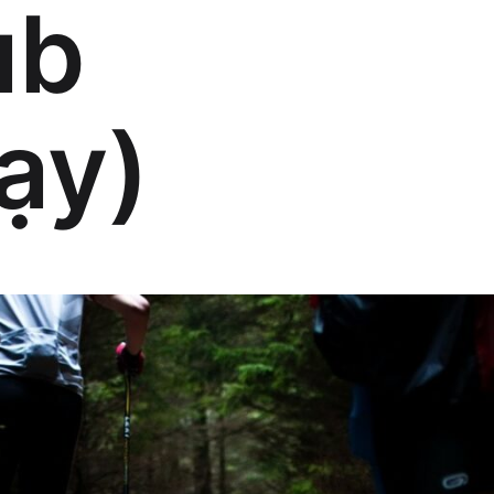
ub
ạy)