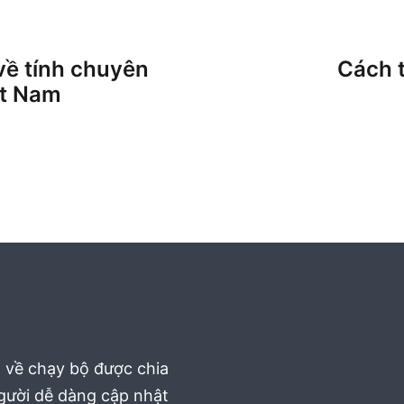
về tính chuyên
Cách 
ệt Nam
t về chạy bộ được chia
người dễ dàng cập nhật