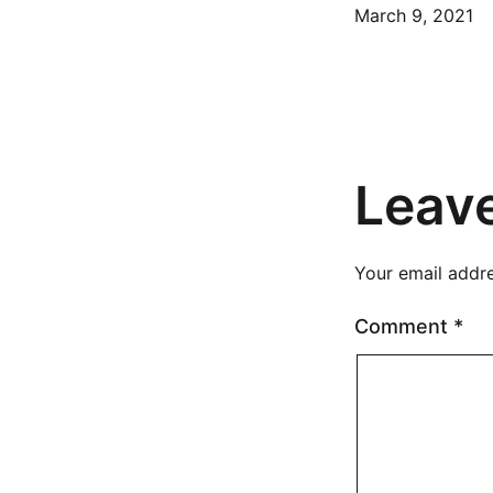
Published
March 9, 2021
Leav
Your email addre
Comment
*