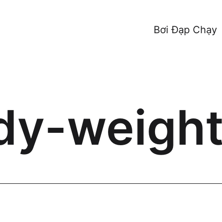
Bơi Đạp Chạy
dy-weigh