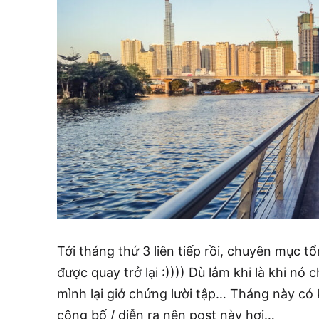
Tới tháng thứ 3 liên tiếp rồi, chuyên mục t
được quay trở lại :)))) Dù lắm khi là khi nó c
mình lại giở chứng lười tập… Tháng này có 
công bố / diễn ra nên post này hơi…