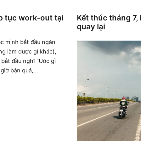
p tục work-out tại
Kết thúc tháng 7, 
quay lại
iệc mình bắt đầu ngán
g làm được gì khác),
 bắt đầu nghĩ “Uớc gì
a giờ bận quá,…