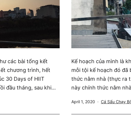
hư các bài tổng kết
Kế hoạch của mình là kh
hết chương trình, hết
mỗi tội kế hoạch đó đã 
húc 30 Days of HIIT
thức nằm nhà (thực ra t
ồi đầu tháng, sau khi…
này chính thức nằm nh
Published
Categorized
April 1, 2020
Cá Sấu Chạy B
as