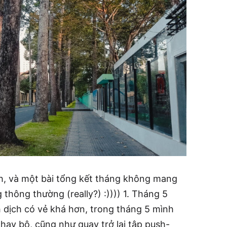
nh, và một bài tổng kết tháng không mang
 thông thường (really?) :)))) 1. Tháng 5
nh dịch có vẻ khá hơn, trong tháng 5 mình
chạy bộ, cũng như quay trở lại tập push-