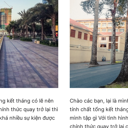
ổng kết tháng có lẽ nên
Chào các bạn, lại là mì
hính thức quay trở lại thì
tính chất tổng kết tháng
khá nhiều sự kiện được
mình tập gì Với tình hì
chính thức quay trở lại 