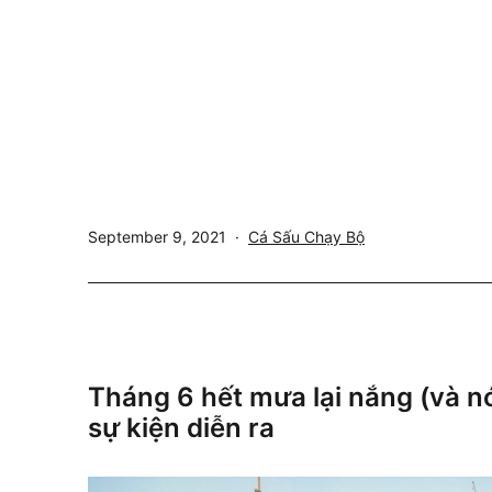
Published
Categorized
September 9, 2021
Cá Sấu Chạy Bộ
as
Tháng 6 hết mưa lại nắng (và n
sự kiện diễn ra