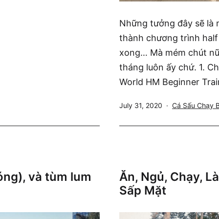
Những tưởng đây sẽ là
thành chương trình half
xong… Mà mém chút nữa 
tháng luôn ấy chứ. 1. C
World HM Beginner Tra
Published
Categorized
July 31, 2020
Cá Sấu Chạy 
as
óng), và tùm lum
Ăn, Ngủ, Chạy, L
Sấp Mặt