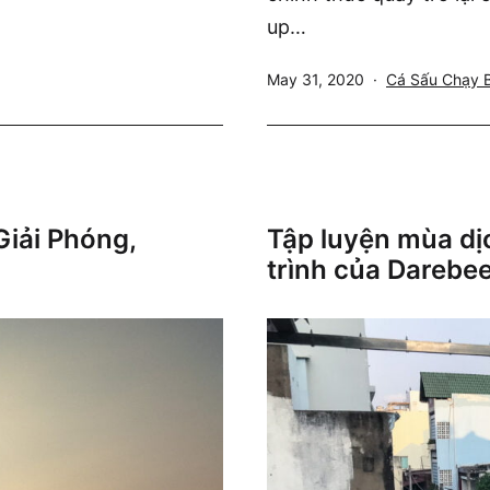
up…
Published
Categorized
May 31, 2020
Cá Sấu Chạy 
as
iải Phóng,
Tập luyện mùa dị
trình của Darebe