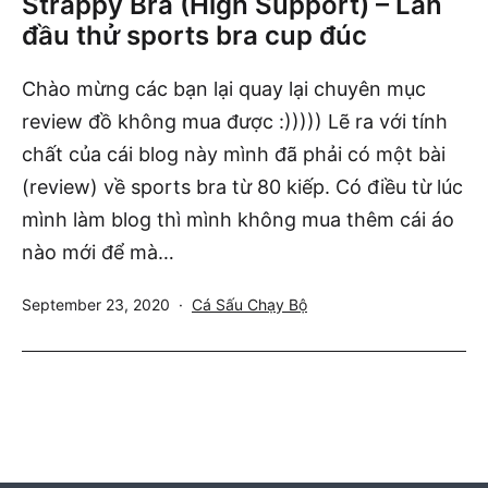
Strappy Bra (High Support) – Lần
đầu thử sports bra cup đúc
Chào mừng các bạn lại quay lại chuyên mục
review đồ không mua được :))))) Lẽ ra với tính
chất của cái blog này mình đã phải có một bài
(review) về sports bra từ 80 kiếp. Có điều từ lúc
mình làm blog thì mình không mua thêm cái áo
nào mới để mà…
Published
Categorized
September 23, 2020
Cá Sấu Chạy Bộ
as